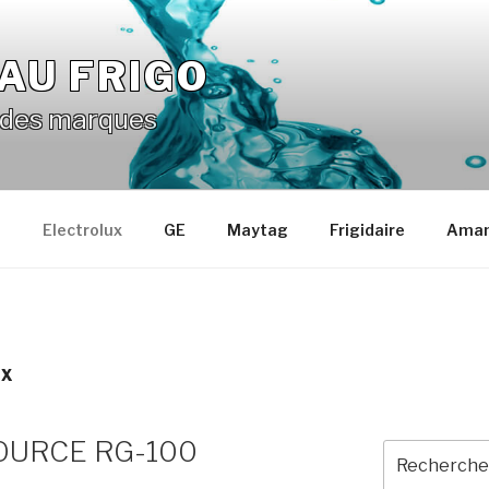
EAU FRIGO
ndes marques
G
Electrolux
GE
Maytag
Frigidaire
Ama
UX
ESOURCE RG-100
Recherche
pour