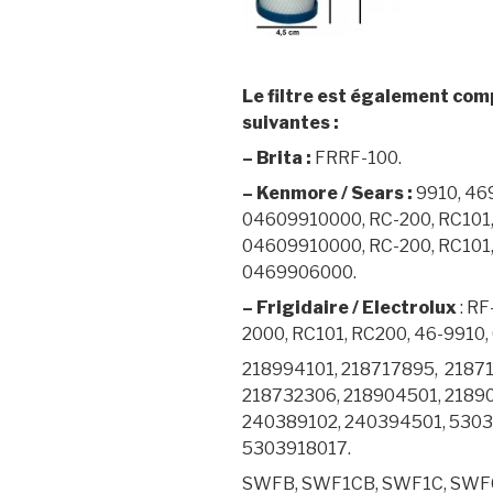
Le filtre est également com
suivantes :
– Brita :
FRRF-100.
– Kenmore / Sears :
9910, 46
04609910000, RC-200, RC101,
04609910000, RC-200, RC101,
0469906000.
– Frigidaire / Electrolux
: RF
2000, RC101, RC200, 46-9910
218994101, 218717895, 21871
218732306, 218904501, 2189
240389102, 240394501, 5303
5303918017.
SWFB, SWF1CB, SWF1C, SWF