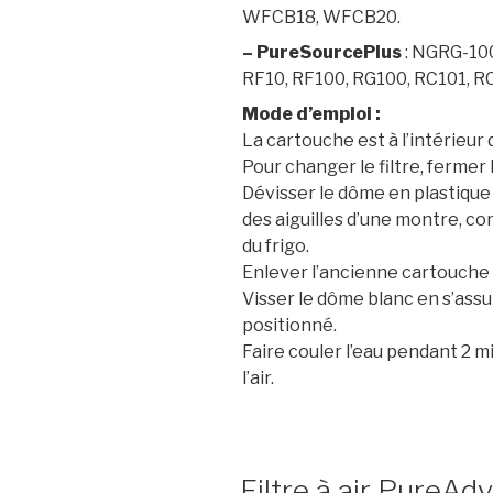
WFCB18, WFCB20.
– PureSourcePlus
: NGRG-100
RF10, RF100, RG100, RC101, R
Mode d’emploi :
La cartouche est à l’intérieur
Pour changer le filtre, fermer 
Dévisser le dôme en plastique 
des aiguilles d’une montre, co
du frigo.
Enlever l’ancienne cartouche f
Visser le dôme blanc en s’assur
positionné.
Faire couler l’eau pendant 2 mi
l’air.
Filtre à air PureAd