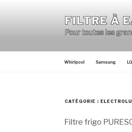
Aller
au
FILTRE À 
contenu
principal
Pour toutes les gra
Whirlpool
Samsung
L
CATÉGORIE :
ELECTROL
Filtre frigo PUR