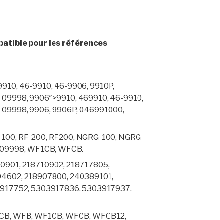
patible pour les références
9910, 46-9910, 46-9906, 9910P,
 09998, 9906″>9910, 469910, 46-9910,
 09998, 9906, 9906P, 046991000,
-100, RF-200, RF200, NGRG-100, NGRG-
, 09998, WF1CB, WFCB.
0901, 218710902, 218717805,
04602, 218907800, 240389101,
917752, 5303917836, 5303917937,
CB, WFB, WF1CB, WFCB, WFCB12,