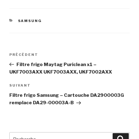
CATÉGORIES
SAMSUNG
Navigation
Article
PRÉCÉDENT
de
précédent
Filtre frigo Maytag Puriclean x1 –
l’article
UKF7003AXX UKF7003AXX, UKF7002AXX
Article
SUIVANT
suivant
Filtre frigo Samsung – Cartouche DA2900003G
remplace DA29-00003A-B
Recherche
Reche