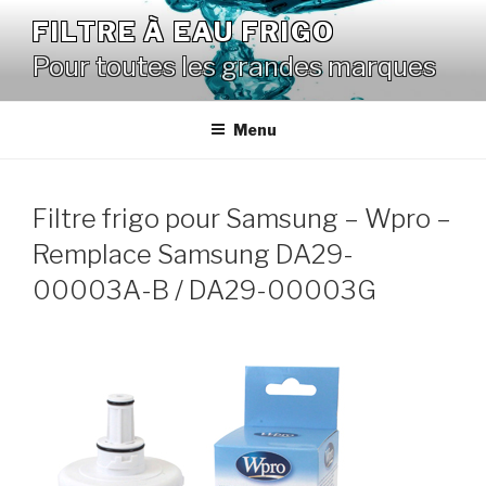
Aller
FILTRE À EAU FRIGO
au
Pour toutes les grandes marques
contenu
principal
Menu
Filtre frigo pour Samsung – Wpro –
Remplace Samsung DA29-
00003A-B / DA29-00003G