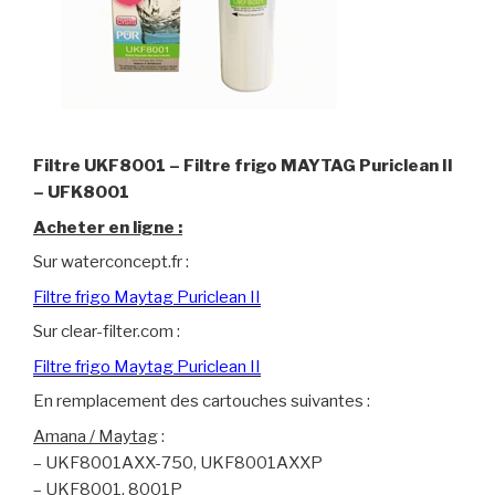
Filtre UKF8001 – Filtre frigo MAYTAG Puriclean II
– UFK8001
Acheter en ligne :
Sur waterconcept.fr :
Filtre frigo Maytag Puriclean II
Sur clear-filter.com :
Filtre frigo Maytag Puriclean II
En remplacement des cartouches suivantes :
Amana / Maytag
:
– UKF8001AXX-750, UKF8001AXXP
– UKF8001, 8001P