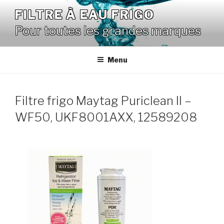
Aller
FILTRE À EAU FRIGO
au
Pour toutes les grandes marques
contenu
principal
Menu
Filtre frigo Maytag Puriclean II –
WF50, UKF8001AXX, 12589208