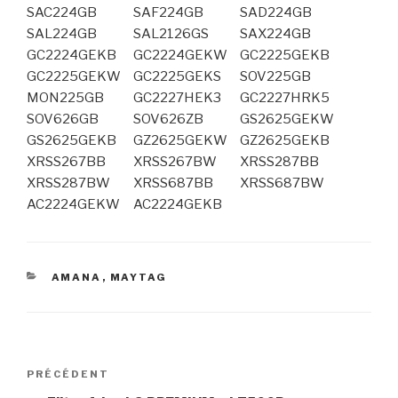
SAC224GB
SAF224GB
SAD224GB
SAL224GB
SAL2126GS
SAX224GB
GC2224GEKB
GC2224GEKW
GC2225GEKB
GC2225GEKW
GC2225GEKS
SOV225GB
MON225GB
GC2227HEK3
GC2227HRK5
SOV626GB
SOV626ZB
GS2625GEKW
GS2625GEKB
GZ2625GEKW
GZ2625GEKB
XRSS267BB
XRSS267BW
XRSS287BB
XRSS287BW
XRSS687BB
XRSS687BW
AC2224GEKW
AC2224GEKB
CATÉGORIES
AMANA
,
MAYTAG
Navigation
Article
PRÉCÉDENT
de
précédent