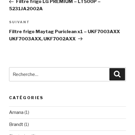
Filtre frigo LG PREMIUM – LT500P –
l’article
5231JA2002A
Article
SUIVANT
suivant
Filtre frigo Maytag Puriclean x1 – UKF7003AXX
UKF7003AXX, UKF7002AXX
Recherche
Reche
pour
:
CATÉGORIES
Amana
(1)
Brandt
(1)